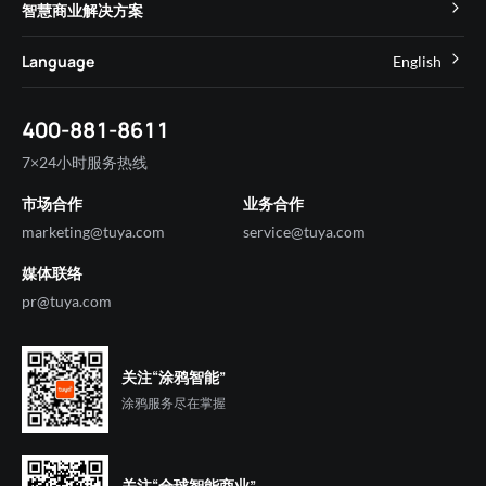
智慧地产
智慧商业解决方案
All in One App
传感
帮助中心
集成Shopify应用商店的插件
高级版
智慧工业
App SDK
智慧酒店
项目经理
Language
English
大家电
在线咨询
智慧农业
OEM App
智慧租住
多渠道
小家电
English
技术支持
智慧办公
设备日志服务
400-881-8611
智慧安防
宠物
简体中文
智慧节能
多个APPs
数据星象仪
7×24小时服务热线
智慧商照
健康
智慧养老
查看所有产品
市场合作
业务合作
智慧社区
清洁机器人
SDK APP
智慧交通
marketing@tuya.com
service@tuya.com
智慧交付
硬件产品方案中心
智慧零售
媒体联络
智慧运维
服务
查看所有解决方案
pr@tuya.com
自助设备
专人项目经理
关注“涂鸦智能”
项目经理
涂鸦服务尽在掌握
关注“全球智能商业”