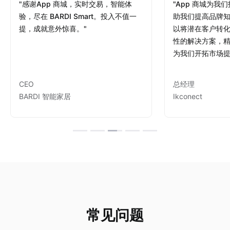
-
"感谢App 商城，实时交易，智能体
"App 商城为我
根据店铺支持的币种自动切换
列表页搜索、排序、过滤
FB、Ins、Youtube 等
通知
验，尽在 BARDI Smart。投入不值一
助我们提高品牌
提，成就意外惊喜。"
以将潜在客户转化
多语言适配
在线客服
商品详情页
性的解决方案，
无限制
-
富文本推送(全员)
无限制
Facebook、WhatsApp etc
商品模板等
为我们开拓市场提
功能列表 - 电商功能
定时推送
营销
App商城免登
CEO
总经理
店铺设计工具
App内商城无需二次登录
BARDI 智能家居
Ikconect
无限制
自定义人群推送
多种组件、自定义主题、菜单
自定义活动页
-
用户账号和订单跟踪
App内营销
实时同步、更新
历史订单
App 首页组件
-
App闪屏、App Banner、弹窗等
类目、商品、库存、折扣、订单、文档等
App首页增加动态商品组件
社媒
智能场景推荐
列表页搜索、排序、过滤
FB、Ins、Youtube 等
App内营销
-
App闪屏、App Banner、弹窗等
多渠道
在线客服
商品详情页
无限制
常见问题
Facebook、WhatsApp etc
商品模板等
智能场景推荐
-
多个APPs