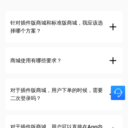
营销
App商城免登
新人弹窗
SDK APP
App内商城无需二次登录
自定义活动页
-
针对插件版商城和标准版商城，我应该选
富文本推送(全员)
4 / 月
用户账号和订单跟踪
APIs
择哪个方案？
历史订单
App 首页组件
定时推送
-
商品API
App首页增加动态商品组件
社媒
自定义人群推送
-
FB、Ins、Youtube 等
App内营销
商城使用有哪些要求？
订单API
-
App闪屏、App Banner、弹窗等
三方集成
在线客服
商城API
Facebook、WhatsApp etc
智能场景推荐
-
商城基本信息
集成Shopify应用商店的插件
-
对于插件版商城，用户下单的时候，需要
营销
二次登录吗？
新人弹窗
服务
多渠道
自定义活动页
富文本推送(全员)
4 / 月
专人项目经理
多个APPs
对于插件版商城，用户可以直接在App内
App 首页组件