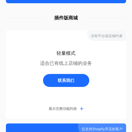
管理
插件版商城
员工账号
无限制
添加员工账号进行店铺管理
没有平台或店铺约束
销售区域管理
轻量模式
按照国家、区域进行销售管理
适合已有线上店铺的业务
发布管理
联系我们
灰度模式&发布控制
功能列表 - 电商功能
展示完整功能列表
App商城站点数量
无限制
管理
仅支持Shopify开店的客户
店铺首页模板
4