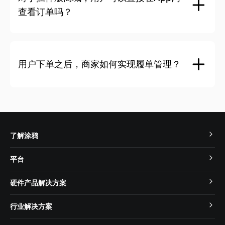
定时推送
项目经理
SDK APP
查看订单吗？
App首页增加动态商品组件
自定义人群推送
-
服务
App内营销
App闪屏、App Banner、弹窗等
三方集成
用户下单之后，商家如何实现履单管理？
专人项目经理
-
智能场景推荐
集成Shopify应用商店的插件
标准版
项目经理
-
新人弹窗
多渠道
富文本推送(全员)
无限制
了解涂鸦
多个APPs
关于我们
平台
定时推送
SDK APP
行业百科
零代码开发
硬件产品解决方案
自定义人群推送
最新动态
服务
MCU 低代码开发
电工
行业解决方案
合规资质
TuyaOS
三方集成
照明
专人项目经理
投资者关系