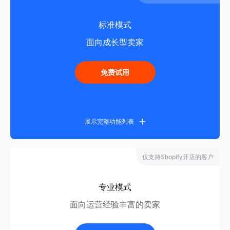
App商城站点数量
10
标准模式
商品管理
属性设置、库存设置
面向成长型卖家
销售区域管理
按照国家、区域进行销售管理
物流管理
免费试用
物流费用管理和快速信息导入
发布管理
灰度模式&发布控制
订单管理
审核、发货、退款等
展示完整功能列表
多币种适配
根据店铺支持的币种自动切换
收款
管理
仅支持Shopify开店的客户
Paypal、信用卡、COD、支付宝、微信等
多语言适配
App商城站点数量
10
专业模式
折扣券
功能列表 - 电商功能
面向运营经验丰富的卖家
销售区域管理
优惠码
按照国家、区域进行销售管理
店铺设计工具