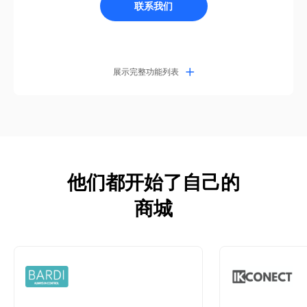
-
联系我们
多种组件、自定义主题、菜单
在线客服
发布管理
灰度模式&发布控制
实时同步、更新
邮件
-
类目、商品、库存、折扣、订单、文档等
展示完整功能列表
邮件通知、验证、模板
多币种适配
根据店铺支持的币种自动切换
列表页搜索、排序、过滤
-
Shopify商品导入
管理
多语言适配
商品详情页
三方跳转
-
App商城站点数量
无限制
商品模板等
功能列表 - 电商功能
他们都开始了自己的
营销
销售区域管理
App商城免登
商城
按照国家、区域进行销售管理
店铺设计工具
App内商城无需二次登录
无限制
激励
多种组件、自定义主题、菜单
利用会员体系，激励客户与你的店铺每次互动
发布管理
用户账号和订单跟踪
从而提高复购率
灰度模式&发布控制
实时同步、更新
历史订单
类目、商品、库存、折扣、订单、文档等
自定义活动页
多币种适配
社媒